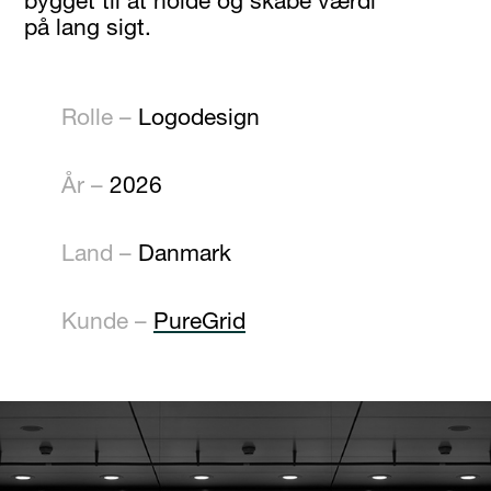
bygget til at holde og skabe værdi
på lang sigt.
Rolle
–
Logodesign
År –
2026
Land
–
Danmark
Kunde
–
PureGrid