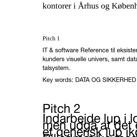
kontorer i Århus og Køben
Pitch 1
IT & software Reference til eksist
kunders visuelle univers, samt da
talsystem.
Key words: DATA OG SIKKERHED
Pitch 2
Indarbejde lup i l
men udgå at det e
et generisk lup ik