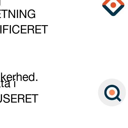
d
RETNING
)
LIFICERET
kerhed.
ta i
KUSERET