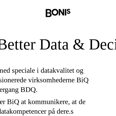
t
Better Data & Deci
ed speciale i datakvalitet og
usionerede virksomhederne BiQ
overgang BDQ.
er BiQ at kommunikere, at de
datakompetencer på dere.s