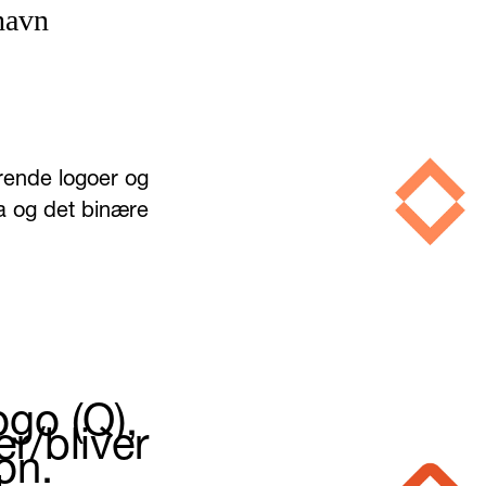
havn
erende logoer og
ta og det binære
ogo (Q),
r/bliver
on.