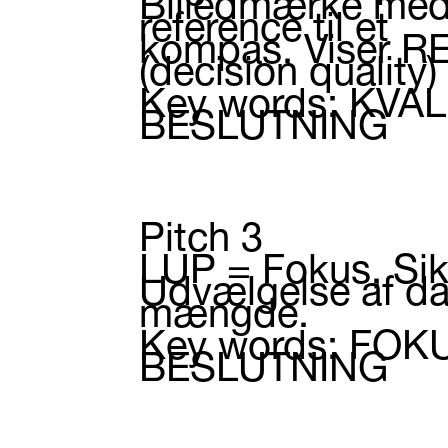
Billedmærke me
reference til et
kompas. Viser 
(decision quality
Key words: KVA
BESLUTNING
Pitch 3
LUP = Fokus, Sik
Udvælgelse af da
mængde.
Key words: FO
BESLUTNING